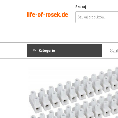
Przejdź
Szukaj
do
life-of-rosek.de
treści
Kategorie