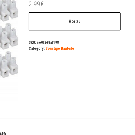
2.99
€
Hör zu
SKU:
ce0f2d8af198
Category:
Sonstige Bauteile
on