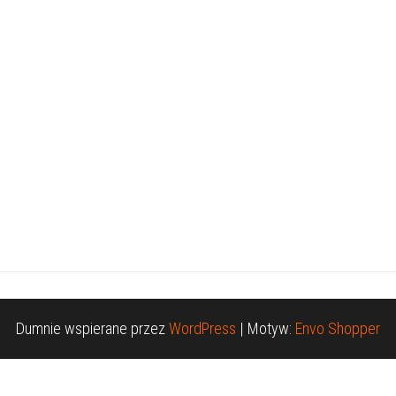
Dumnie wspierane przez
WordPress
|
Motyw:
Envo Shopper