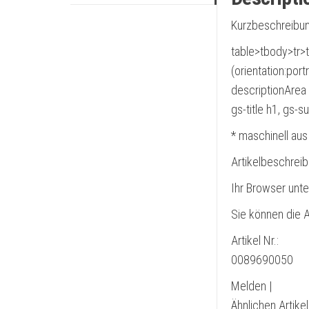
Kurzbeschreibun
table>tbody>tr>t
(orientation:por
descriptionArea 
gs-title h1, gs-
* maschinell aus
Artikelbeschrei
Ihr Browser unte
Sie können die A
Artikel Nr.:
0089690050
Melden |
Ähnlichen Artike