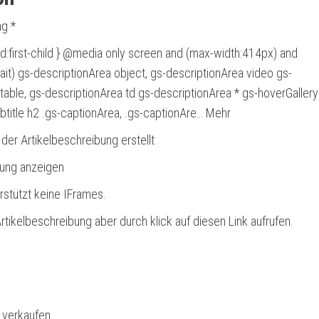
g *
d:first-child } @media only screen and (max-width:414px) and
trait) gs-descriptionArea object, gs-descriptionArea video gs-
table, gs-descriptionArea td gs-descriptionArea * gs-hoverGaller
subtitle h2 .gs-captionArea, .gs-captionAre… Mehr
 der Artikelbeschreibung erstellt
bung anzeigen
rstützt keine IFrames.
rtikelbeschreibung aber durch klick auf diesen Link aufrufen.
l verkaufen