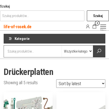
Przejdź
Szukaj
do
Szukaj
treści
0
life-of-rosek.de
Menu
Kategorie
Drückerplatten
Showing all 5 results