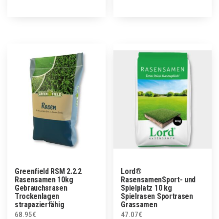
Greenfield RSM 2.2.2
Lord®
Rasensamen 10kg
RasensamenSport- und
Gebrauchsrasen
Spielplatz 10 kg
Trockenlagen
Spielrasen Sportrasen
strapazierfähig
Grassamen
68.95
€
47.07
€