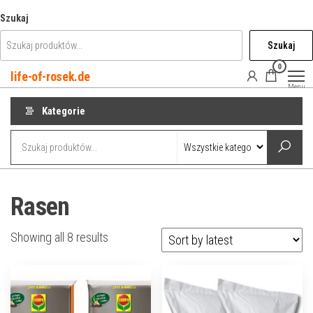
Przejdź
Szukaj
do
Szukaj
treści
0
life-of-rosek.de
Menu
Kategorie
Rasen
Showing all 8 results