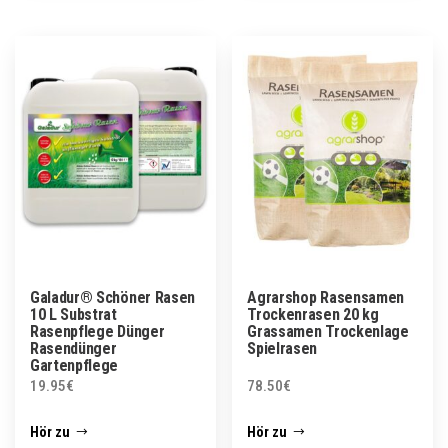
Galadur® Schöner Rasen
Agrarshop Rasensamen
10 L Substrat
Trockenrasen 20 kg
Rasenpflege Dünger
Grassamen Trockenlage
Rasendünger
Spielrasen
Gartenpflege
19.95
€
78.50
€
Hör zu
Hör zu