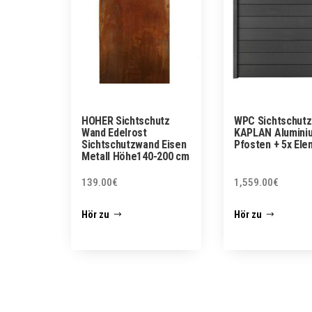
HOHER Sichtschutz
WPC Sichtschut
Wand Edelrost
KAPLAN Alumini
Sichtschutzwand Eisen
Pfosten + 5x Ele
Metall Höhe140-200 cm
139.00
€
1,559.00
€
Hör zu
Hör zu