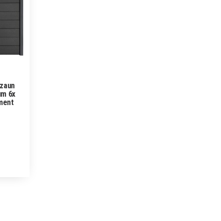
zzaun
um 6x
ment