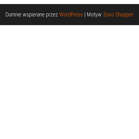
Dumnie wspierane przez
WordPress
|
Motyw:
Envo Shopper