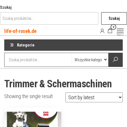
Przejdź
Szukaj
do
Szukaj
treści
0
life-of-rosek.de
Menu
Kategorie
Trimmer & Schermaschinen
Showing the single result