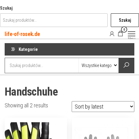
Przejdź
Szukaj
do
Szukaj
treści
0
life-of-rosek.de
Menu
Kategorie
Handschuhe
Showing all 2 results