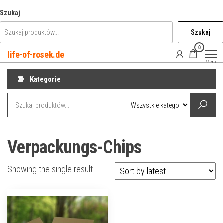
Przejdź
Szukaj
do
Szukaj
treści
0
life-of-rosek.de
Menu
Kategorie
Verpackungs-Chips
Showing the single result