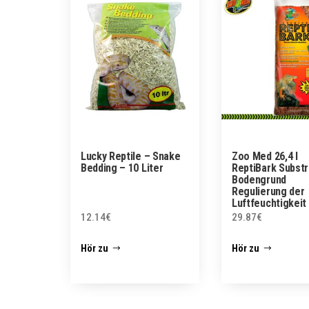
Lucky Reptile – Snake
Zoo Med 26,4 l
Bedding – 10 Liter
ReptiBark Substr
Bodengrund
Regulierung der
Luftfeuchtigkeit
12.14
€
29.87
€
Hör zu
Hör zu