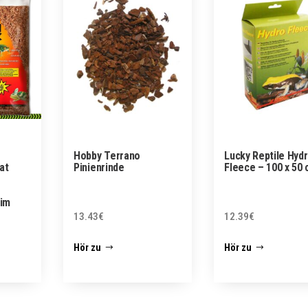
Hobby Terrano
Lucky Reptile Hyd
at
Pinienrinde
Fleece – 100 x 50
 im
13.43
€
12.39
€
Hör zu
Hör zu