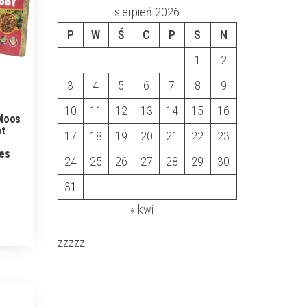
sierpień 2026
P
W
Ś
C
P
S
N
1
2
3
4
5
6
7
8
9
10
11
12
13
14
15
16
Moos
bt
17
18
19
20
21
22
23
es
24
25
26
27
28
29
30
31
« kwi
zzzzz