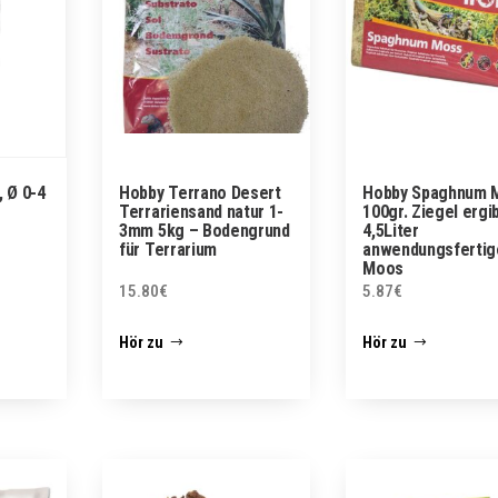
, Ø 0-4
Hobby Terrano Desert
Hobby Spaghnum 
Terrariensand natur 1-
100gr. Ziegel ergi
3mm 5kg – Bodengrund
4,5Liter
für Terrarium
anwendungsfertig
Moos
15.80
€
5.87
€
Hör zu
Hör zu