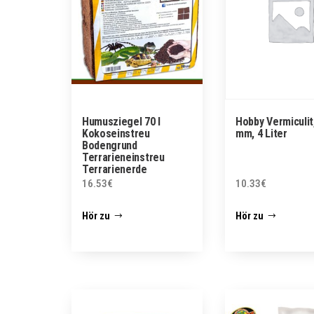
Humusziegel 70 l
Hobby Vermiculit
Kokoseinstreu
mm, 4 Liter
Bodengrund
Terrarieneinstreu
Terrarienerde
16.53
€
10.33
€
Hör zu
Hör zu