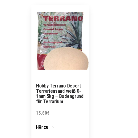
Hobby Terrano Desert
Terrariensand weiß 0-
1mm 5kg – Bodengrund
für Terrarium
15.80
€
Hör zu