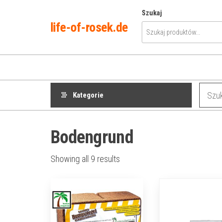
Przejdź
Szukaj
do
life-of-rosek.de
treści
Kategorie
Bodengrund
Showing all 9 results