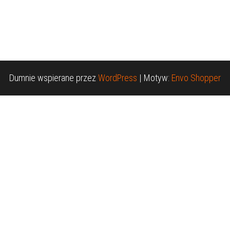
Dumnie wspierane przez
WordPress
|
Motyw:
Envo Shopper