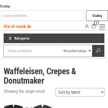
Przejdź
Szukaj
do
Szukaj
treści
0
life-of-rosek.de
Menu
Kategorie
Waffeleisen, Crepes &
Donutmaker
Showing the single result