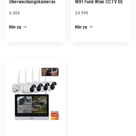
Überwachungskameras
WIFI Funk Wlan CCTV DE
6.00
€
24.99
€
Hör zu
Hör zu