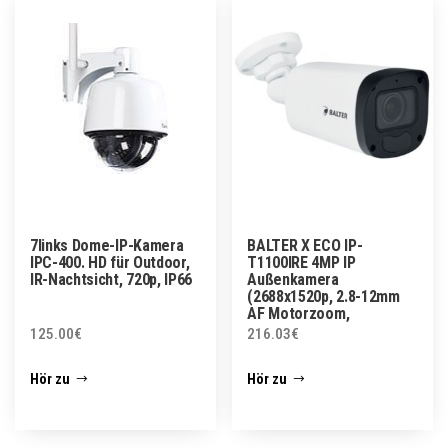
7links Dome-IP-Kamera
BALTER X ECO IP-
IPC-400. HD für Outdoor,
T1100IRE 4MP IP
IR-Nachtsicht, 720p, IP66
Außenkamera
(2688x1520p, 2.8-12mm
AF Motorzoom,
125.00
€
216.03
€
Hör zu
Hör zu