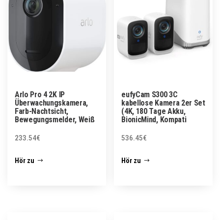
Arlo Pro 4 2K IP
eufyCam S300 3C
Überwachungskamera,
kabellose Kamera 2er Set
Farb-Nachtsicht,
(4K, 180 Tage Akku,
Bewegungsmelder, Weiß
BionicMind, Kompati
233.54
€
536.45
€
Hör zu
Hör zu