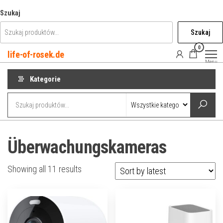
Przejdź
Szukaj
do
Szukaj
treści
0
life-of-rosek.de
Menu
Kategorie
Überwachungskameras
Showing all 11 results