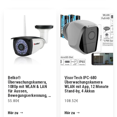
Belko®
VisorTech IPC-680
Überwachungskamera,
Überwachungskamera
1080p mit WLAN & LAN
WLAN mit App, 12 Monate
für Aussen,
Stand-by, 4 Akkus
Bewegungserkennung, …
55.80
€
108.52
€
Hör zu
Hör zu