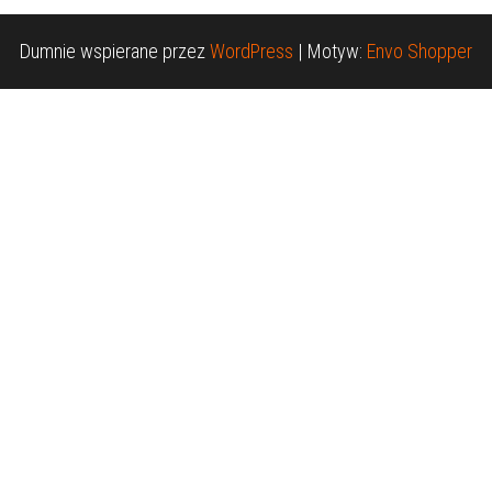
Dumnie wspierane przez
WordPress
|
Motyw:
Envo Shopper