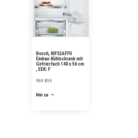
Bosch, KIF52AFF0
Einbau-Kühlschrank mit
Gefrierfach 140 x 56 cm
, EEK: F
969.85
€
Hör zu