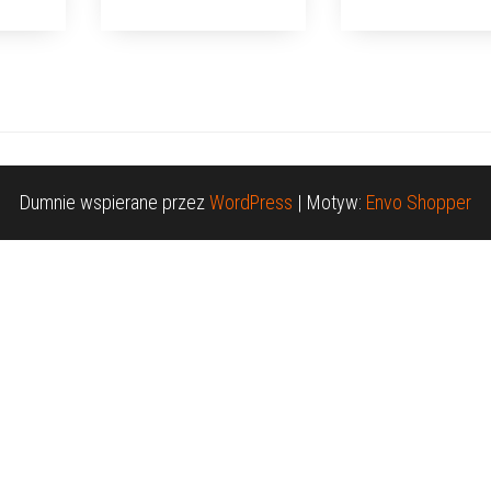
Dumnie wspierane przez
WordPress
|
Motyw:
Envo Shopper