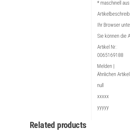
* maschinell aus
Artikelbeschrei
Ihr Browser unte
Sie können die A
Artikel Nr.:
0065169188
Melden |
Ähnlichen Artike
null
xxxxx
yyyyy
Related products