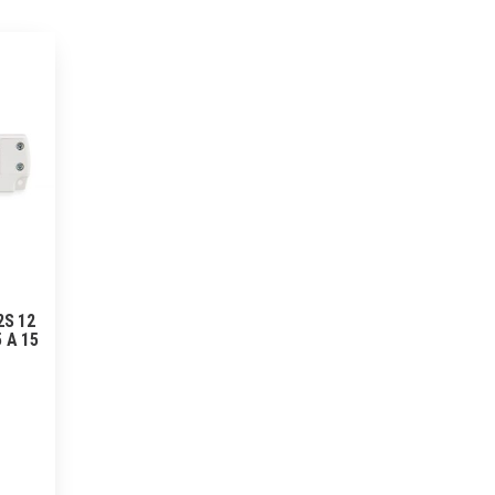
2S 12
5 A 15