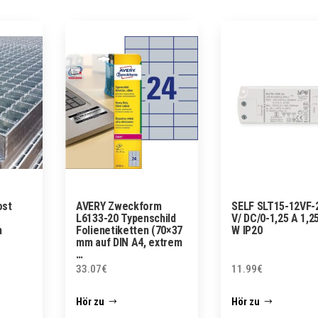
ost
AVERY Zweckform
SELF SLT15-12VF-
L6133-20 Typenschild
V/ DC/0-1,25 A 1,2
m
Folienetiketten (70×37
W IP20
mm auf DIN A4, extrem
…
33.07
€
11.99
€
Hör zu
Hör zu