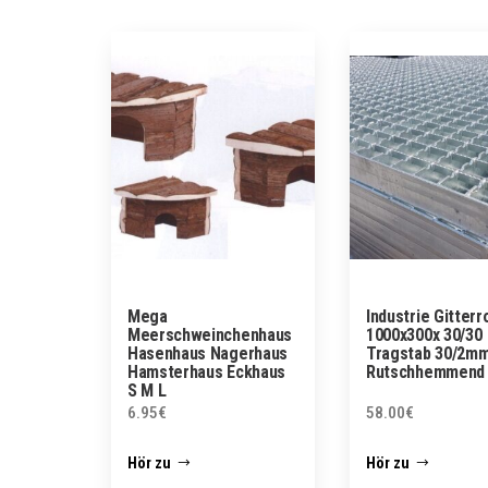
Mega
Industrie Gitterr
Meerschweinchenhaus
1000x300x 30/30
Hasenhaus Nagerhaus
Tragstab 30/2m
Hamsterhaus Eckhaus
Rutschhemmend
S M L
6.95
€
58.00
€
Hör zu
Hör zu