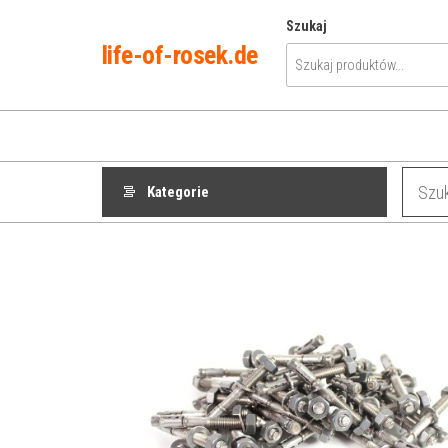
Przejdź
Szukaj
do
life-of-rosek.de
treści
Kategorie