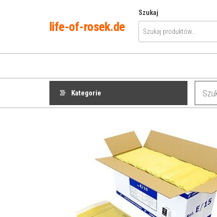
Przejdź
Szukaj
do
life-of-rosek.de
treści
Kategorie