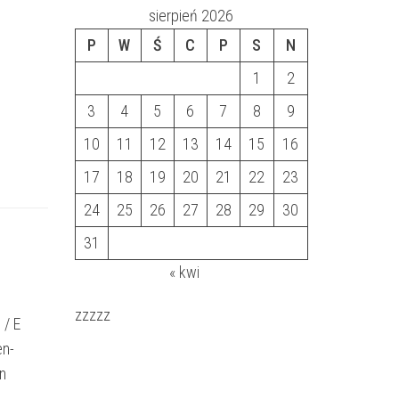
sierpień 2026
P
W
Ś
C
P
S
N
1
2
3
4
5
6
7
8
9
10
11
12
13
14
15
16
17
18
19
20
21
22
23
24
25
26
27
28
29
30
31
« kwi
zzzzz
/ E
en-
n