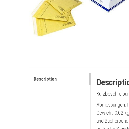
Description
Descripti
Kurzbeschreibu
Abmessungen: I
Gewicht: 0,02 kg
und Büchersendu
gelten für Stand