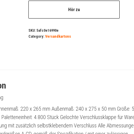
Hör zu
SKU:
5afc0e16990e
Category:
Versandkartons
on
ng
nnenmaß: 220 x 265 mm Außenmaß: 240 x 275 x 50 mm Größe: 5 
 Paletteneinheit: 4.800 Stück Gelochte Verschlussklappe für War
ng mit zusätzlich selbstklebendem Verschluss Alle Abmessunge
ardgrößen A-CD, gemäß der Spezifikation / mit einer zulässigen