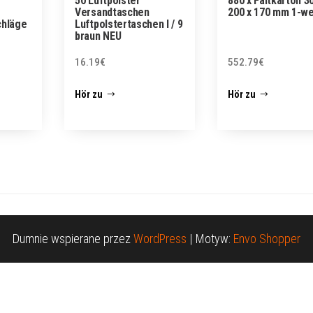
50 Luftpolster
880 x Faltkarton 3
Versandtaschen
200 x 170 mm 1-we
chläge
Luftpolstertaschen I / 9
braun NEU
16.19
€
552.79
€
Hör zu
Hör zu
Dumnie wspierane przez
WordPress
|
Motyw:
Envo Shopper