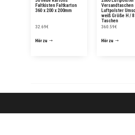
50 neue Kartons
2000 Luftpolster
Faltkisten Faltkarton
Versandtaschen
360 x 200 x 200mm
Luftpolster Ums
weiß Größe H / 8
Taschen
32.69
€
360.59
€
Hör zu
Hör zu