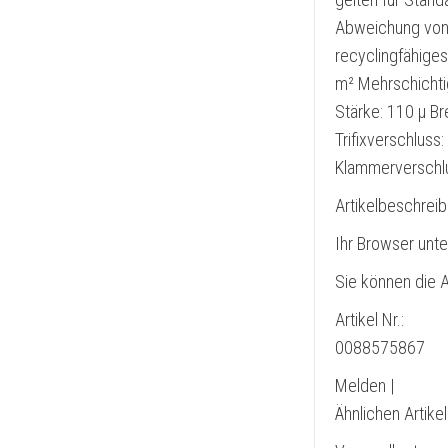
Abweichung von 
recyclingfähiges
m² Mehrschichtig
Stärke: 110 µ Bre
Trifixverschluss
Klammerverschl
Artikelbeschrei
Ihr Browser unte
Sie können die A
Artikel Nr.:
0088575867
Melden |
Ähnlichen Artike