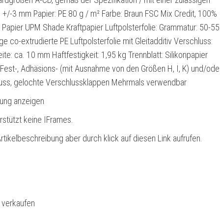
+/-3 mm Papier: PE 80 g / m² Farbe: Braun FSC Mix Credit, 100%
 Papier UPM Shade Kraftpapier Luftpolsterfolie: Grammatur: 50-55
e co-extrudierte PE Luftpolsterfolie mit Gleitadditiv Verschluss:
ite: ca. 10 mm Haftfestigkeit: 1,95 kg Trennblatt: Silikonpapier
: Fest-, Adhäsions- (mit Ausnahme von den Größen H, I, K) und/ode
uss, gelochte Verschlussklappen Mehrmals verwendbar
bung anzeigen
rstützt keine IFrames.
rtikelbeschreibung aber durch klick auf diesen Link aufrufen.
l verkaufen