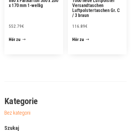
880 x Faltkarton 300 x 200
1000 neue Luftpolster
x 170 mm 1-wellig
Versandtaschen
Luftpolstertaschen Gr. C
/ 3 braun
552.79
€
116.89
€
Hör zu
Hör zu
Kategorie
Bez kategorii
Szukaj