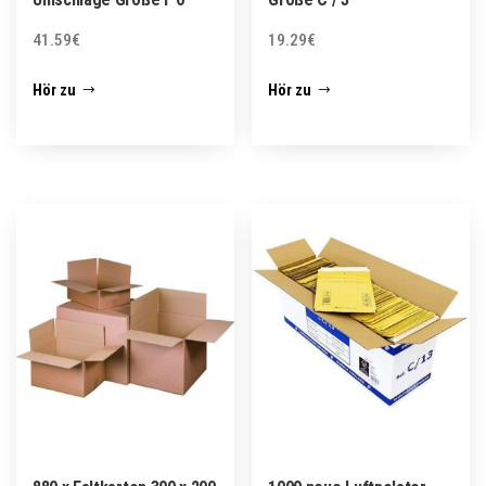
41.59
€
19.29
€
Hör zu
Hör zu