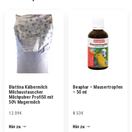
Blattina Kälbermilch
Beaphar – Mausertropfen
Milchaustauscher
– 50 ml
Milchpulver Profi50 mit
50% Magermilch
12.09
€
8.53
€
Hör zu
Hör zu