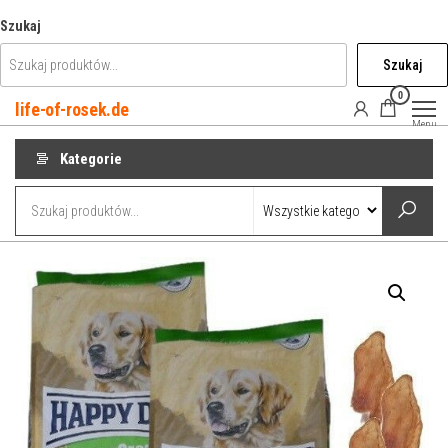
Przejdź
Szukaj
do
Szukaj
treści
0
life-of-rosek.de
Menu
Kategorie