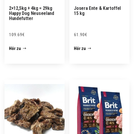
2×12,5kg + 4kg = 29kg
Josera Ente & Kartoffel
Happy Dog Neuseeland
15 kg
Hundefutter
109.69
€
61.90
€
Hör zu
Hör zu