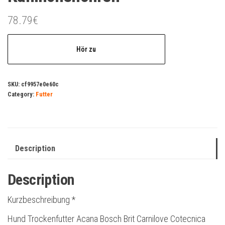
78.79
€
Hör zu
SKU:
cf9957e0e60c
Category:
Futter
Description
Description
Kurzbeschreibung *
Hund Trockenfutter Acana Bosch Brit Carnilove Cotecnica