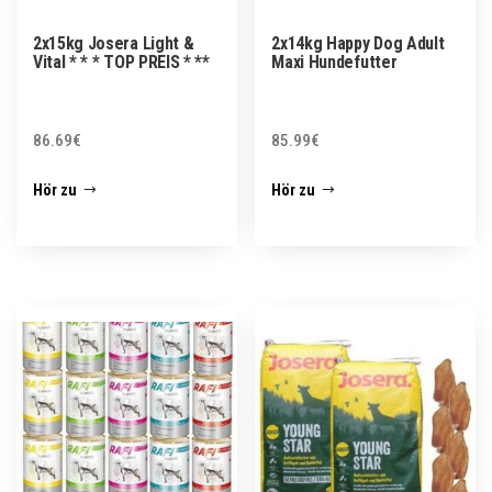
2x15kg Josera Light &
2x14kg Happy Dog Adult
Vital * * * TOP PREIS * **
Maxi Hundefutter
86.69
€
85.99
€
Hör zu
Hör zu