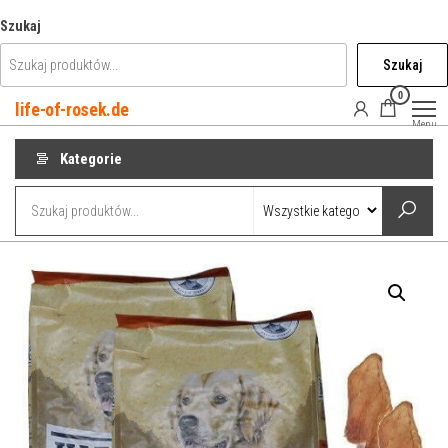
Przejdź
Szukaj
do
Szukaj
treści
0
life-of-rosek.de
Menu
Kategorie