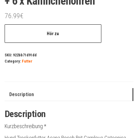
+ 6 x Kaninchenohren
76.99
€
Hör zu
SKU:
922bb71d91dd
Category:
Futter
Description
Description
Kurzbeschreibung *
Hund Trockenfutter Acana Bosch Brit Carnilove Cotecnica