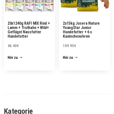
20x1240g RAFI MIX Rind +
2x15kg Josera Nature
Lamm + Truthahn + Wild+
YoungStar Junior
Geflügel Nassfutter
Hundefutter + 6 x
Hundefutter
Kaninchenohren
46.40
€
109.95
€
Hör zu
Hör zu
Kategorie