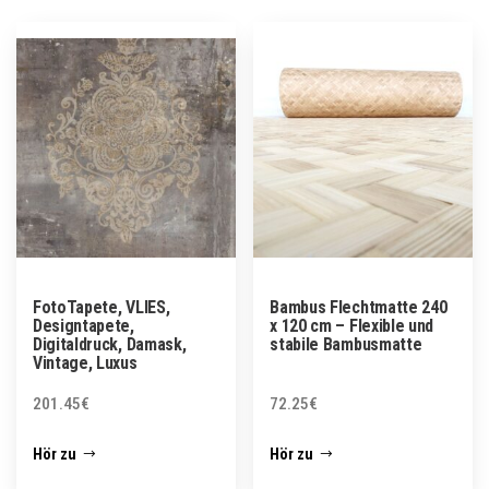
FotoTapete, VLIES,
Bambus Flechtmatte 240
Designtapete,
x 120 cm – Flexible und
Digitaldruck, Damask,
stabile Bambusmatte
Vintage, Luxus
201.45
€
72.25
€
Hör zu
Hör zu