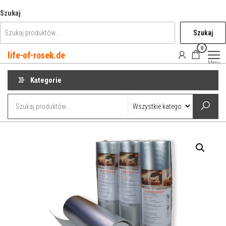
Przejdź
Szukaj
do
Szukaj
treści
0
life-of-rosek.de
Menu
Kategorie