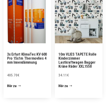
3x Erfurt KlimaTec KV 600
10m VLIES TAPETE Rolle
Pro 15x1m Thermovlies 4
Kinderzimmer
mm Innendämmung
Lastkraftwagen Bagger
Kräne Räder XXL1558
405.70
€
34.11
€
Hör zu
Hör zu