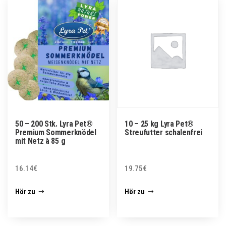
50 – 200 Stk. Lyra Pet®
10 – 25 kg Lyra Pet®
Premium Sommerknödel
Streufutter schalenfrei
mit Netz à 85 g
16.14
€
19.75
€
Hör zu
Hör zu