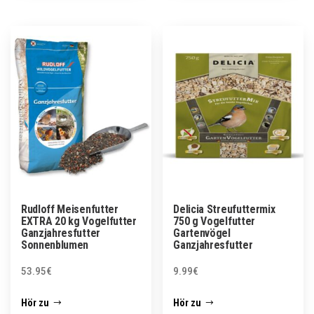
Rudloff Meisenfutter
Delicia Streufuttermix
EXTRA 20 kg Vogelfutter
750 g Vogelfutter
Ganzjahresfutter
Gartenvögel
Sonnenblumen
Ganzjahresfutter
53.95
€
9.99
€
Hör zu
Hör zu