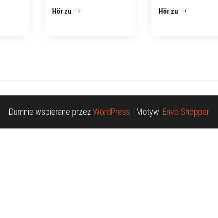
Hör zu
Hör zu
Dumnie wspierane przez
WordPress
|
Motyw:
Envo Shopper