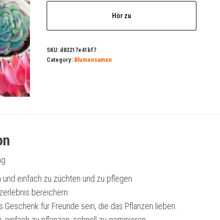
Hör zu
SKU:
d83217e41bf7
Category:
Blumensamen
on
ng
 und einfach zu züchten und zu pflegen.
nzerlebnis bereichern
s Geschenk für Freunde sein, die das Pflanzen lieben.
i, einfach zu pflanzen, schnell zu geminieren