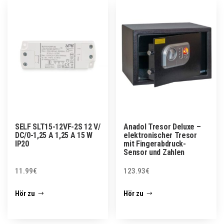
SELF SLT15-12VF-2S 12 V/
Anadol Tresor Deluxe –
DC/0-1,25 A 1,25 A 15 W
elektronischer Tresor
IP20
mit Fingerabdruck-
Sensor und Zahlen
11.99
€
123.93
€
Hör zu
Hör zu