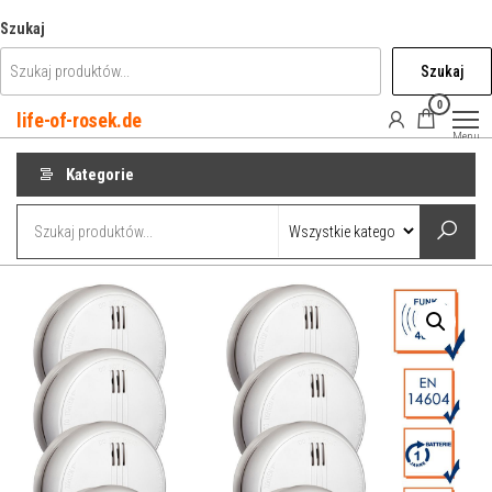
Przejdź
Szukaj
do
Szukaj
treści
0
life-of-rosek.de
Menu
Kategorie