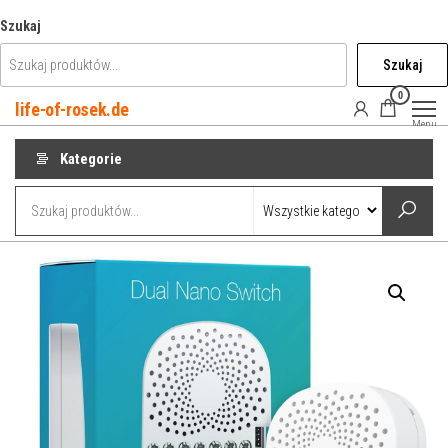
Przejdź
Szukaj
do
Szukaj
treści
0
life-of-rosek.de
Menu
Kategorie