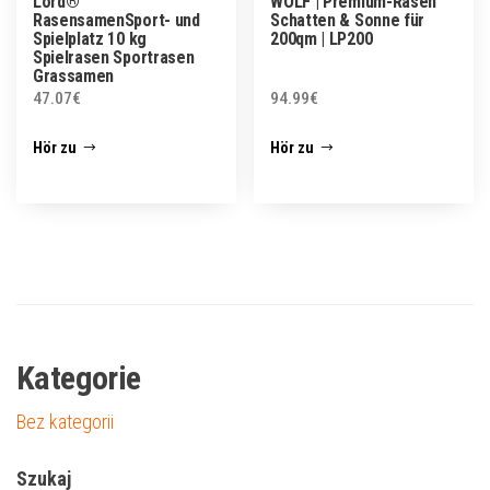
Lord®
WOLF | Premium-Rasen
RasensamenSport- und
Schatten & Sonne für
Spielplatz 10 kg
200qm | LP200
Spielrasen Sportrasen
Grassamen
47.07
€
94.99
€
Hör zu
Hör zu
Kategorie
Bez kategorii
Szukaj