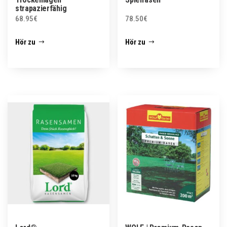
strapazierfähig
68.95
€
78.50
€
Hör zu
Hör zu