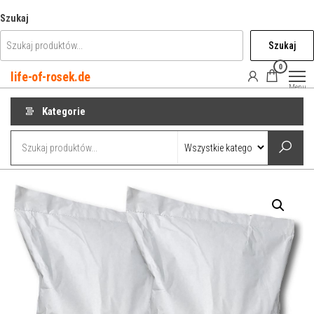
Przejdź
Szukaj
do
Szukaj
treści
0
life-of-rosek.de
Menu
Kategorie