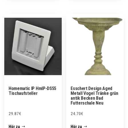
Homematic IP HmIP-DS55
Esschert Design Aged
Tischaufsteller
Metall Vogel Tränke grün
antik Becken Bad
Futterschale Neu
29.87
€
24.70
€
Hör zu
Hör zu