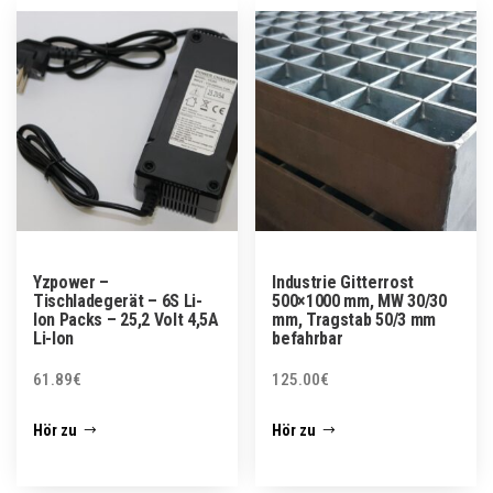
Yzpower –
Industrie Gitterrost
Tischladegerät – 6S Li-
500×1000 mm, MW 30/30
Ion Packs – 25,2 Volt 4,5A
mm, Tragstab 50/3 mm
Li-Ion
befahrbar
61.89
€
125.00
€
Hör zu
Hör zu