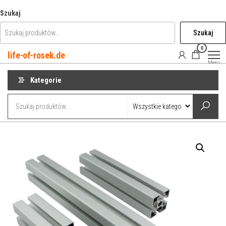
Przejdź
Szukaj
do
Szukaj
treści
0
life-of-rosek.de
Menu
Kategorie