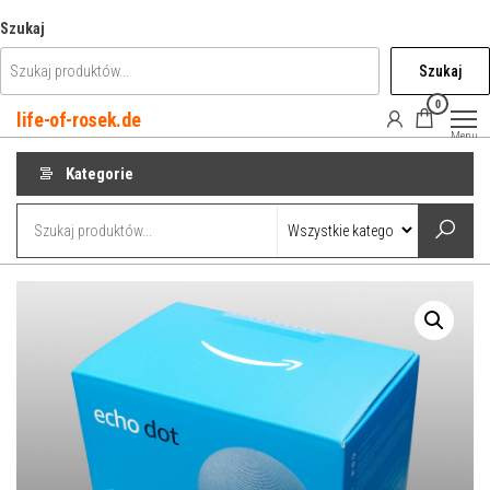
Przejdź
Szukaj
do
Szukaj
treści
0
life-of-rosek.de
Menu
Kategorie