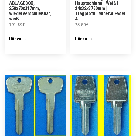
ABLAGEBOX,
Hauptschiene | Weiß |
250x70x317mm,
24x32x3750mm |
wiederverschließbar,
Tragprofil | Mineral Faser
weiß
A
191.59
€
75.80
€
Hör zu
Hör zu