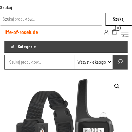
Przejdź
Szukaj
do
Szukaj
treści
0
life-of-rosek.de
Menu
Kategorie