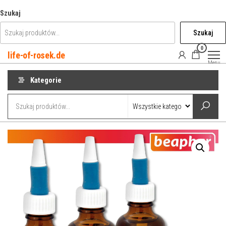
Przejdź
Szukaj
do
Szukaj
treści
0
life-of-rosek.de
Menu
Kategorie