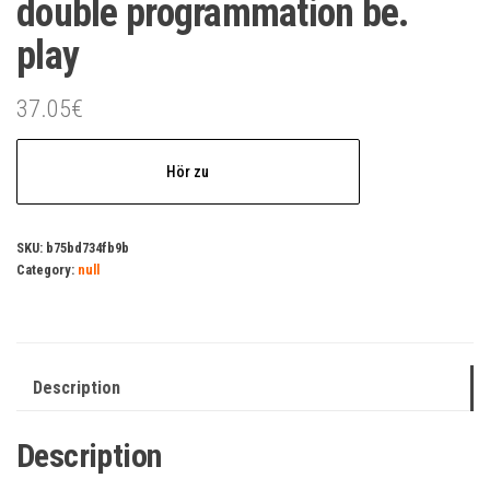
double programmation be.
play
37.05
€
Hör zu
SKU:
b75bd734fb9b
Category:
null
Description
Description