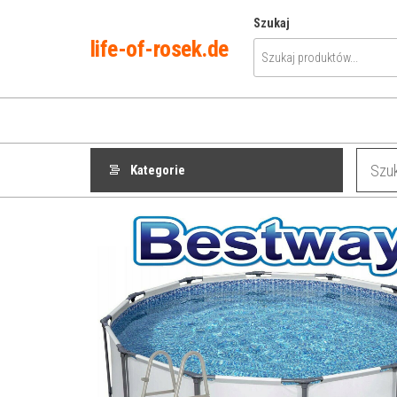
Przejdź
Szukaj
do
life-of-rosek.de
treści
Kategorie