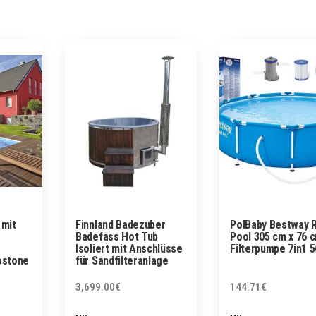
mit
Finnland Badezuber
PolBaby Bestway 
Badefass Hot Tub
Pool 305 cm x 76 
Isoliert mit Anschlüsse
Filterpumpe 7in1 
ostone
für Sandfilteranlage
3,699.00
€
144.71
€