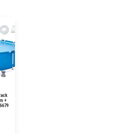
Rack
cm +
56679