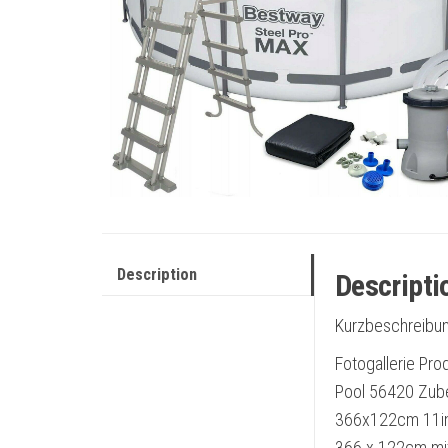
Description
Descripti
Kurzbeschreibun
Fotogallerie Pr
Pool 56420 Zub
366x122cm 11i
366 x 122cm mit