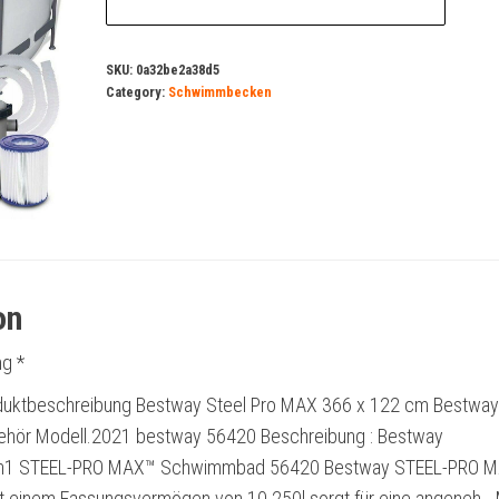
SKU:
0a32be2a38d5
Category:
Schwimmbecken
on
g *
oduktbeschreibung Bestway Steel Pro MAX 366 x 122 cm Bestway
ehör Modell.2021 bestway 56420 Beschreibung : Bestway
n1 STEEL-PRO MAX™ Schwimmbad 56420 Bestway STEEL-PRO 
 einem Fassungsvermögen von 10.250l sorgt für eine angeneh…