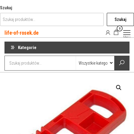
Przejdź
Szukaj
do
Szukaj
treści
0
life-of-rosek.de
Menu
Kategorie