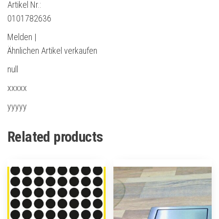
Artikel Nr.:
0101782636
Melden |
Ähnlichen Artikel verkaufen
null
xxxxx
yyyyy
Related products