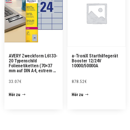
AVERY Zweckform L6133-
a-TroniX Starthilfegerät
20 Typenschild
Booster 12/24V
Folienetiketten (70×37
10000/50000A
mm auf DIN A4, extrem …
33.07
€
878.52
€
Hör zu
Hör zu