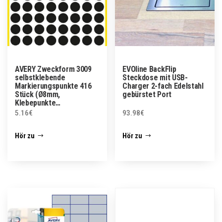
AVERY Zweckform 3009
EVOline BackFlip
selbstklebende
Steckdose mit USB-
Markierungspunkte 416
Charger 2-fach Edelstahl
Stück (Ø8mm,
gebürstet Port
Klebepunkte…
5.16
€
93.98
€
Hör zu
Hör zu