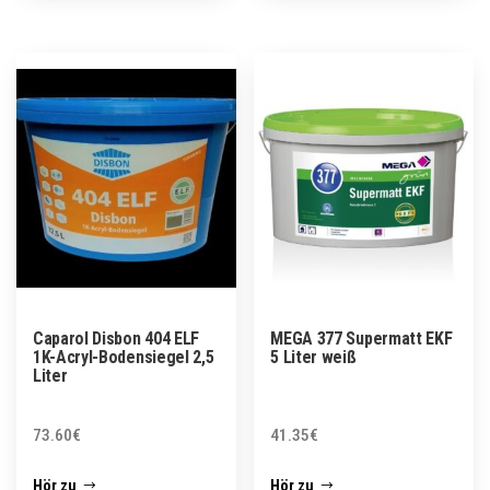
Caparol Disbon 404 ELF
MEGA 377 Supermatt EKF
1K-Acryl-Bodensiegel 2,5
5 Liter weiß
Liter
73.60
€
41.35
€
Hör zu
Hör zu