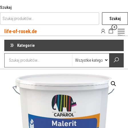
Przejdź
Szukaj
do
Szukaj
treści
0
life-of-rosek.de
Menu
Kategorie