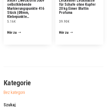
AVERY Zweckform 3009
Leckeimer Leckmasse
selbstklebende
für Schafe ohne Kupfer
Markierungspunkte 416
20 kg Eimer Blattin
Stück (Ø8mm,
Profuma
Klebepunkte…
5.16
€
39.90
€
Hör zu
Hör zu
Kategorie
Bez kategorii
Szukaj