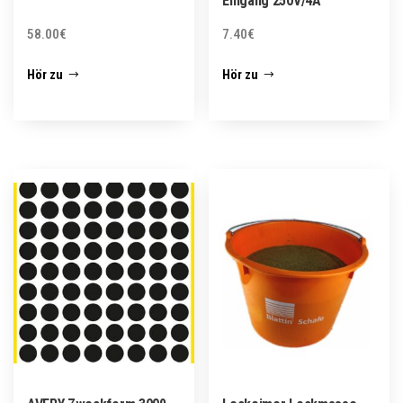
Eingang 250V/4A
58.00
€
7.40
€
Hör zu
Hör zu