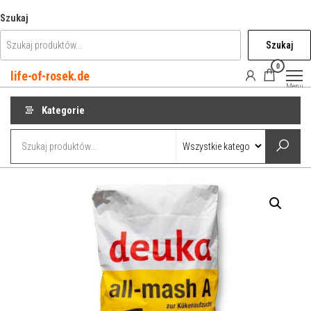
Przejdź
Szukaj
do
Szukaj
treści
0
life-of-rosek.de
Menu
Kategorie