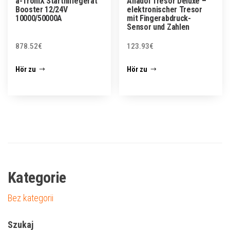
a-TroniX Starthilfegerät
Anadol Tresor Deluxe –
Booster 12/24V
elektronischer Tresor
10000/50000A
mit Fingerabdruck-
Sensor und Zahlen
878.52
€
123.93
€
Hör zu
Hör zu
Kategorie
Bez kategorii
Szukaj