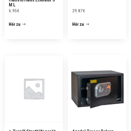
M L
6.95
€
29.87
€
Hör zu
Hör zu