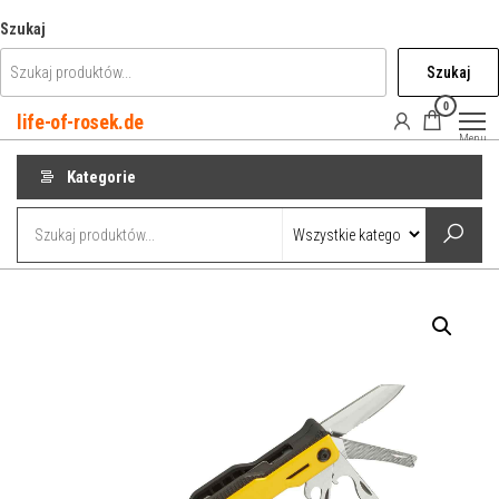
Przejdź
Szukaj
do
Szukaj
treści
0
life-of-rosek.de
Menu
Kategorie