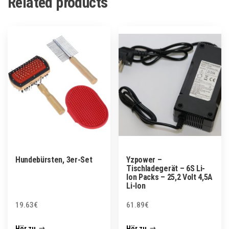
Related products
Hundebürsten, 3er-Set
Yzpower –
Tischladegerät – 6S Li-
Ion Packs – 25,2 Volt 4,5A
Li-Ion
19.63
€
61.89
€
Hör zu
Hör zu