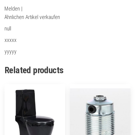
Melden |
Ähnlichen Artikel verkaufen
null
xxxxx
yyyyy
Related products