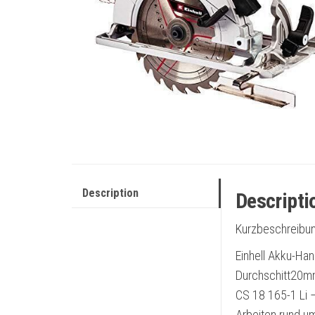
Description
Descripti
Kurzbeschreibun
Einhell Akku-Ha
Durchschitt20mm
CS 18 165-1 Li – 
Arbeiten rund u