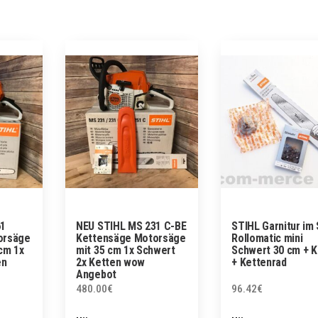
61
NEU STIHL MS 231 C-BE
STIHL Garnitur im 
orsäge
Kettensäge Motorsäge
Rollomatic mini
cm 1x
mit 35 cm 1x Schwert
Schwert 30 cm + K
en
2x Ketten wow
+ Kettenrad
Angebot
480.00
€
96.42
€