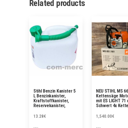
Related products
Stihl Benzin Kanister 5
NEU STIHL MS 6
L Benzinkanister,
Kettensäge Mot
Kraftstoffkanister,
mit ES LIGHT 71 
Reservekanister,
Schwert 4x Kett
13.28
€
1,540.00
€