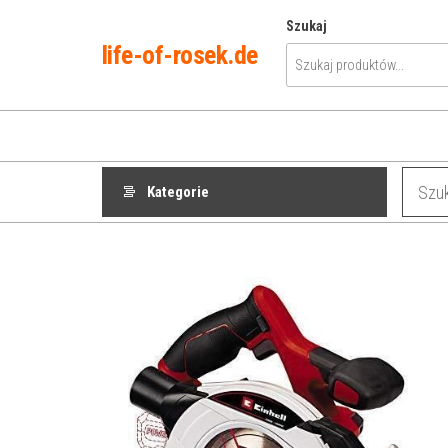
Przejdź
Szukaj
do
life-of-rosek.de
treści
Kategorie