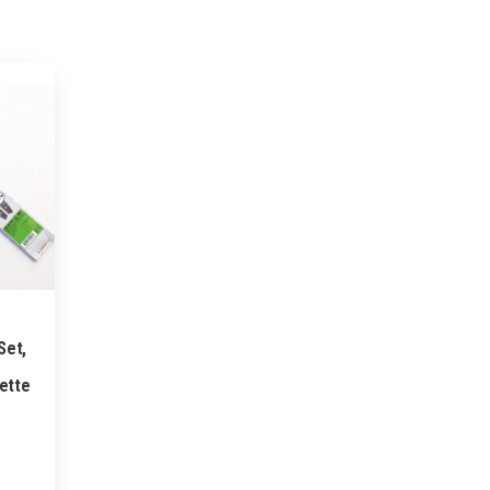
Set,
ette