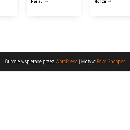
Hör zu
Hör zu
Dumnie wspierane przez
WordPress
|
Motyw:
Envo Shopper