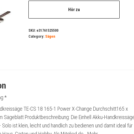
Hör zu
SKU:
e31761525500
Category:
Sägen
on
g *
ndkreissäge TE-CS 18 165-1 Power X-Change Durchschitt165 x
 Sägeblatt Produktbeschreibung: Die Einhell Akku-Handkreissäge
Solo ist klein, leicht und handlich zu bedienen und damit ideal für 
m Haus, Garten und Hobby Als Mitglied de… Mehr