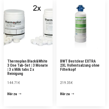
Thermoplan Black&White
BWT Bestclear EXTRA
3 One Tab-Set | 3 Monate
2XL Vollentsalzung ohne
| 3 x Milk tabs 2 x
Filterkopf
Reinigung
144.71
€
219.35
€
Hör zu
Hör zu