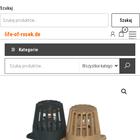
Przejdź
Szukaj
do
Szukaj
treści
0
life-of-rosek.de
Menu
Kategorie