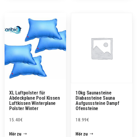
XL Luftpolster für
10kg Saunasteine
Abdeckplane Pool Kissen
Diabassteine Sauna
Luftkissen Winterplane
Aufgusssteine Dampf
Polster Winter
Ofensteine
15.40
€
18.99
€
Hör zu
Hör zu