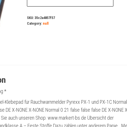
SKU:
35c2a4857f57
Category:
null
on
g *
el-Klebepad für Rauchwarnmelder Pyrexx PX-1 und PX-1C Normal
false DE X-NONE X-NONE Normal 0 21 false false false DE X-NONE X
Sie auch unseren Shop: www.markert-bs.de Übersicht der
andklasse A – Feste Stoffe Dazu zählen unter anderem Papie… M