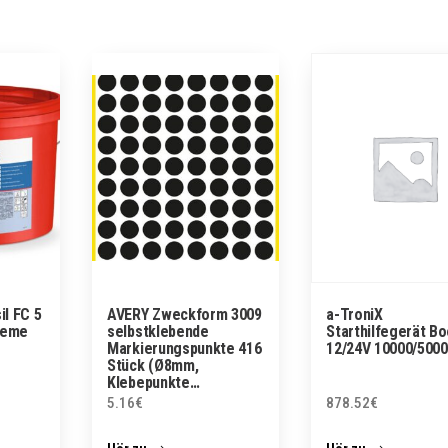
l FC 5
AVERY Zweckform 3009
a-TroniX
reme
selbstklebende
Starthilfegerät B
Markierungspunkte 416
12/24V 10000/500
Stück (Ø8mm,
Klebepunkte…
5.16
€
878.52
€