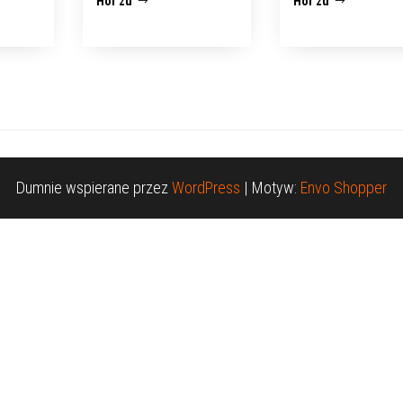
Hör zu
Hör zu
Dumnie wspierane przez
WordPress
|
Motyw:
Envo Shopper