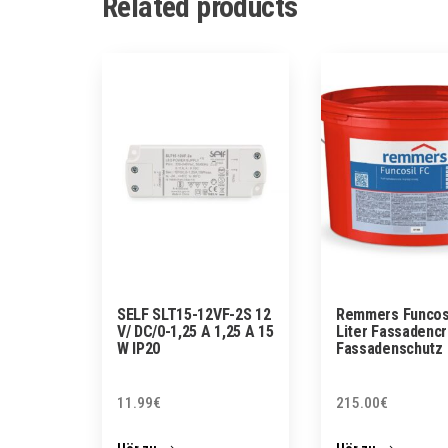
Related products
SELF SLT15-12VF-2S 12
Remmers Funcosi
V/ DC/0-1,25 A 1,25 A 15
Liter Fassadenc
W IP20
Fassadenschutz
11.99
€
215.00
€