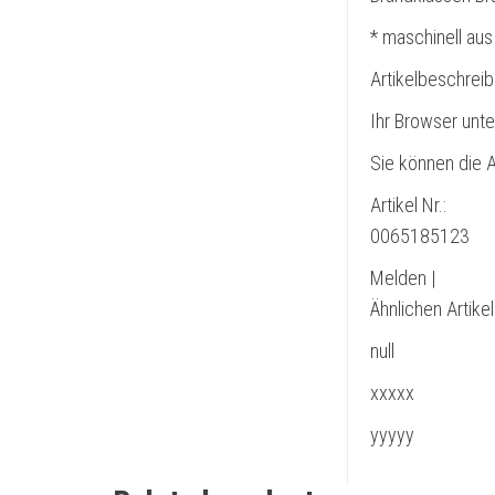
* maschinell aus
Artikelbeschrei
Ihr Browser unte
Sie können die A
Artikel Nr.:
0065185123
Melden |
Ähnlichen Artike
null
xxxxx
yyyyy