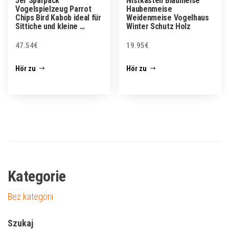
5er Sparpack
Nistkasten Blaumeise
Vogelspielzeug Parrot
Haubenmeise
Chips Bird Kabob ideal für
Weidenmeise Vogelhaus
Sittiche und kleine …
Winter Schutz Holz
47.54
€
19.95
€
Hör zu
Hör zu
Kategorie
Bez kategorii
Szukaj