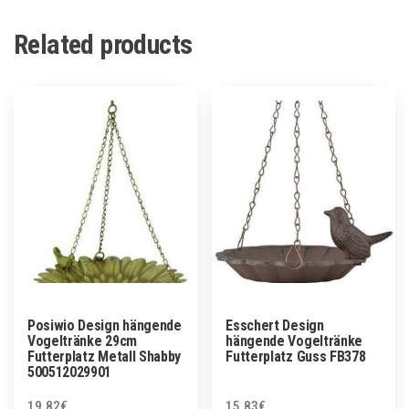
Related products
Posiwio Design hängende
Esschert Design
Vogeltränke 29cm
hängende Vogeltränke
Futterplatz Metall Shabby
Futterplatz Guss FB378
500512029901
19.82
€
15.83
€