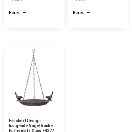
Hör zu
Hör zu
Esschert Design
hängende Vogeltränke
Futterplatz Guss FB377