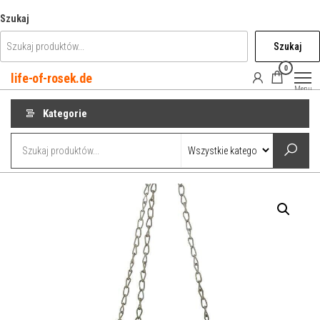
Przejdź
Szukaj
do
Szukaj
treści
0
life-of-rosek.de
Menu
Kategorie