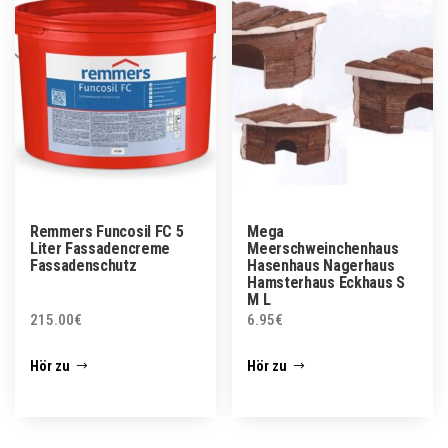
Remmers Funcosil FC 5
Mega
Liter Fassadencreme
Meerschweinchenhaus
Fassadenschutz
Hasenhaus Nagerhaus
Hamsterhaus Eckhaus S
M L
215.00
€
6.95
€
Hör zu
Hör zu