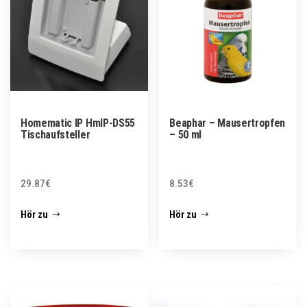
Homematic IP HmIP-DS55
Beaphar – Mausertropfen
Tischaufsteller
– 50 ml
29.87
€
8.53
€
Hör zu
Hör zu