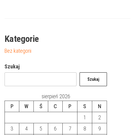
Kategorie
Bez kategorii
Szukaj
Szukaj
sierpień 2026
P
W
Ś
C
P
S
N
1
2
3
4
5
6
7
8
9