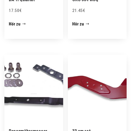
17.50
€
21.45
€
Hör zu
Hör zu