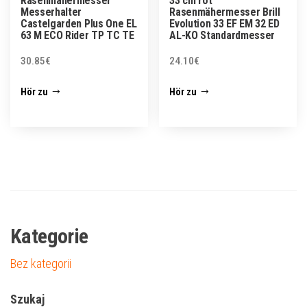
Rasenmähermesser
33 cm rot
Messerhalter
Rasenmähermesser Brill
Castelgarden Plus One EL
Evolution 33 EF EM 32 ED
63 M ECO Rider TP TC TE
AL-KO Standardmesser
30.85
€
24.10
€
Hör zu
Hör zu
Kategorie
Bez kategorii
Szukaj