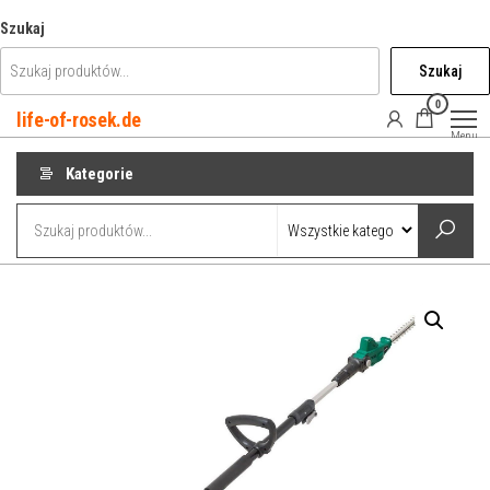
Przejdź
Szukaj
do
Szukaj
treści
0
life-of-rosek.de
Menu
Kategorie