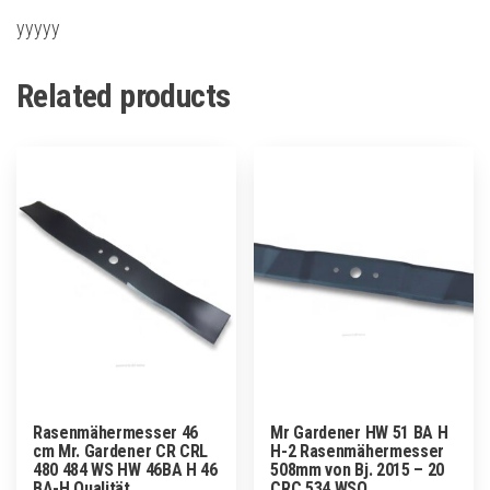
yyyyy
Related products
Rasenmähermesser 46
Mr Gardener HW 51 BA H
cm Mr. Gardener CR CRL
H-2 Rasenmähermesser
480 484 WS HW 46BA H 46
508mm von Bj. 2015 – 20
BA-H Qualität
CRC 534 WSQ