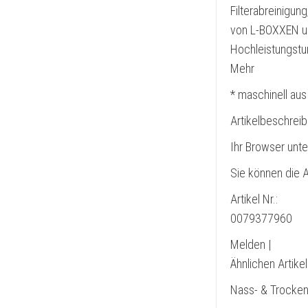
Filterabreinigun
von L-BOXXEN un
Hochleistungstu
Mehr
* maschinell aus
Artikelbeschrei
Ihr Browser unte
Sie können die A
Artikel Nr.:
0079377960
Melden |
Ähnlichen Artike
Nass- & Trocke