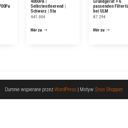
4000PA |
Grundgerät + 6
700Pa
Selbstentleerend |
passenden Filtert
Schwarz | Sta
bei ULM
441.00
€
87.29
€
Hör zu
Hör zu
Dumnie wspierane przez
WordPress
|
Motyw:
Envo Shopper