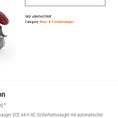
SKU:
a2b07e57392f
Category:
Nass- & Trockensauger
on
g *
ssauger VCE 44 H AC Sicherheitssauger mit automatischer