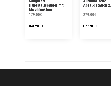
Saugkraft
Automatische
Handstaubsauger mit
Absaugstation 2
Mischfunktion
179.00
€
279.00
€
Hör zu
Hör zu