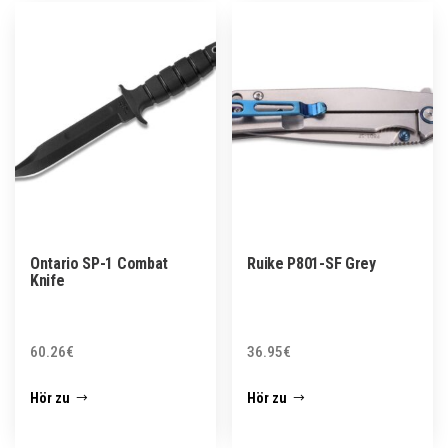
Ontario SP-1 Combat
Ruike P801-SF Grey
Knife
60.26
€
36.95
€
Hör zu
Hör zu