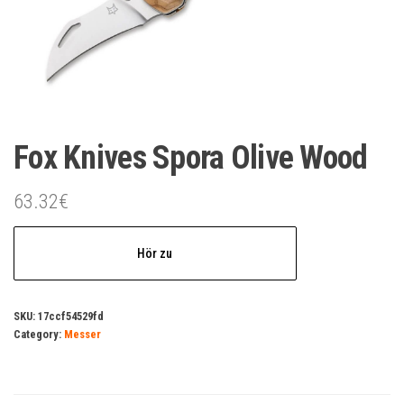
Fox Knives Spora Olive Wood
63.32
€
Hör zu
SKU:
17ccf54529fd
Category:
Messer