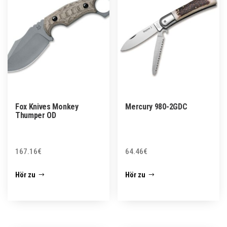
Fox Knives Monkey
Mercury 980-2GDC
Thumper OD
167.16
€
64.46
€
Hör zu
Hör zu