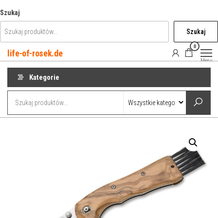
Przejdź
Szukaj
do
Szukaj
treści
0
life-of-rosek.de
Menu
Kategorie