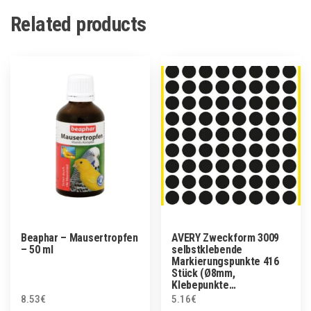
Related products
Beaphar – Mausertropfen
AVERY Zweckform 3009
– 50 ml
selbstklebende
Markierungspunkte 416
Stück (Ø8mm,
Klebepunkte…
8.53
€
5.16
€