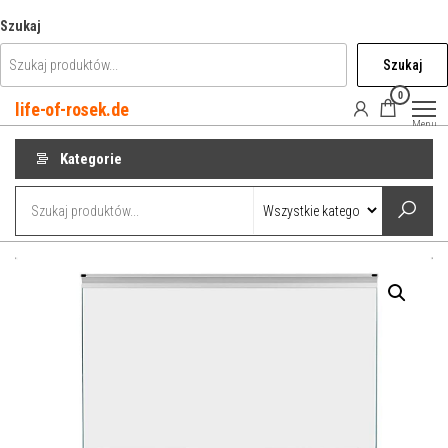
Przejdź
Szukaj
do
Szukaj
treści
0
life-of-rosek.de
Menu
Kategorie