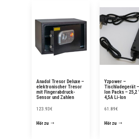
Anadol Tresor Deluxe –
Yzpower –
elektronischer Tresor
Tischladegerät –
mit Fingerabdruck-
Ion Packs – 25,2 
Sensor und Zahlen
4,5A Li-Ion
123.93
€
61.89
€
Hör zu
Hör zu