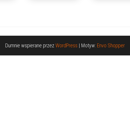
Dumnie wspierane przez
WordPress
|
Motyw:
Envo Shopper