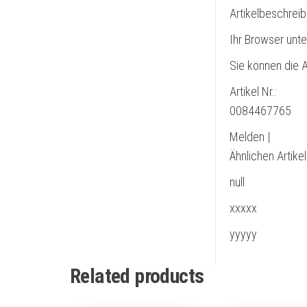
Artikelbeschrei
Ihr Browser unte
Sie können die A
Artikel Nr.:
0084467765
Melden |
Ähnlichen Artike
null
xxxxx
yyyyy
Related products