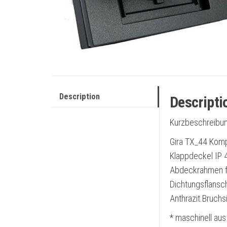
Description
Descripti
Kurzbeschreibun
Gira TX_44 Komp
Klappdeckel IP 
Abdeckrahmen fü
Dichtungsflansc
Anthrazit.Bruch
* maschinell aus