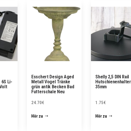
Esschert Design Aged
Shelly 2,5 DIN Rail
 6S Li-
Metall Vogel Tränke
Hutschienenhalter
Volt
grün antik Becken Bad
35mm
Futterschale Neu
24.70
€
1.75
€
Hör zu
Hör zu