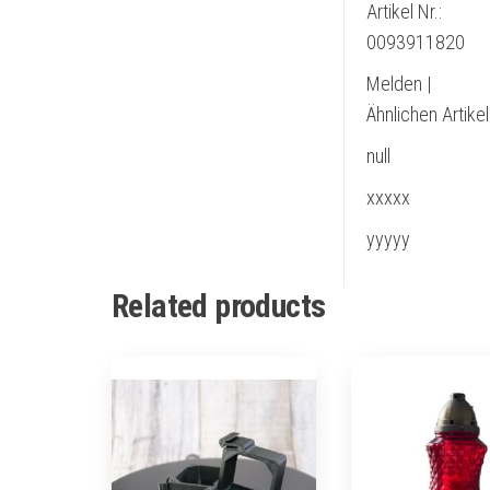
Artikel Nr.:
0093911820
Melden |
Ähnlichen Artike
null
xxxxx
yyyyy
Related products