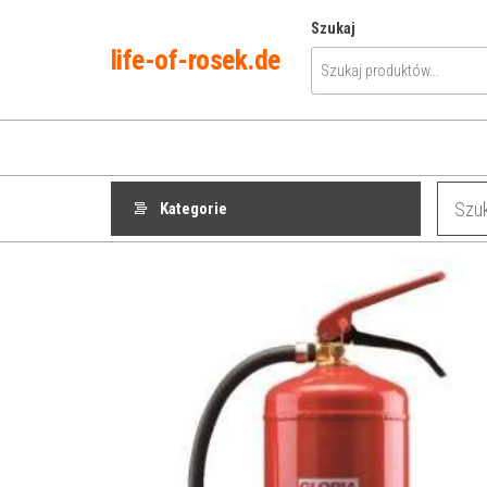
Przejdź
Szukaj
do
life-of-rosek.de
treści
Kategorie