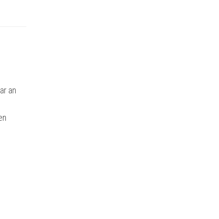
ar an
en