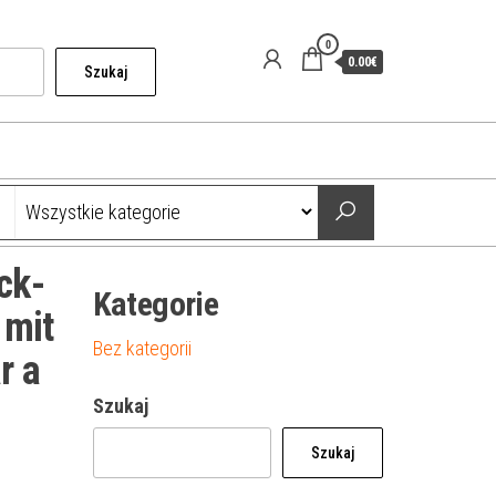
0
0.00€
Szukaj
ck-
Kategorie
 mit
Bez kategorii
r a
Szukaj
Szukaj