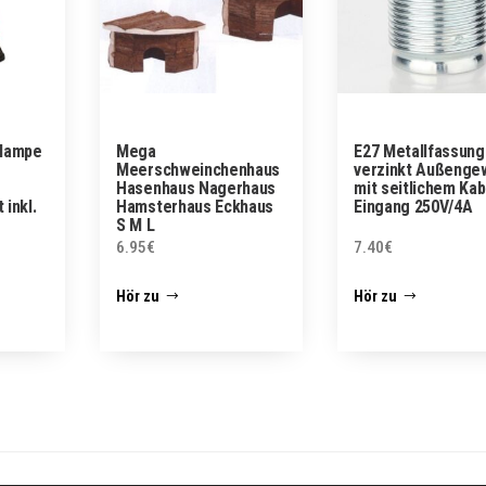
blampe
Mega
E27 Metallfassung
Meerschweinchenhaus
verzinkt Außenge
Hasenhaus Nagerhaus
mit seitlichem Kab
inkl.
Hamsterhaus Eckhaus
Eingang 250V/4A
S M L
6.95
€
7.40
€
Hör zu
Hör zu