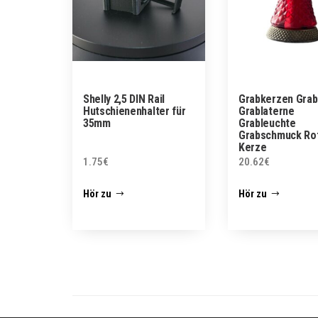
Shelly 2,5 DIN Rail
Grabkerzen Gra
Hutschienenhalter für
Grablaterne
35mm
Grableuchte
Grabschmuck Rot 
Kerze
1.75
€
20.62
€
Hör zu
Hör zu