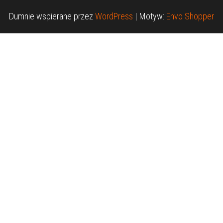
Dumnie wspierane przez
WordPress
|
Motyw:
Envo Shopper