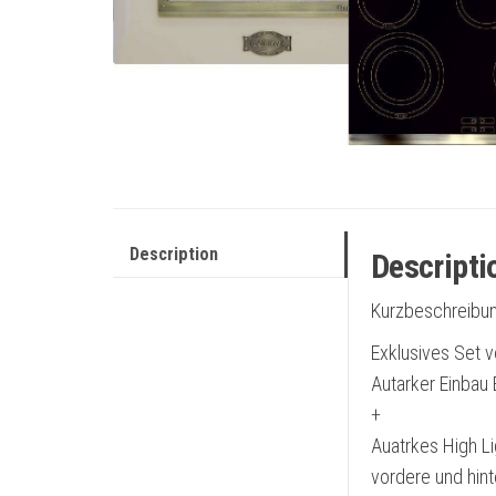
Description
Descripti
Kurzbeschreibu
Exklusives Set v
Autarker Einbau 
+
Auatrkes High L
vordere und hint