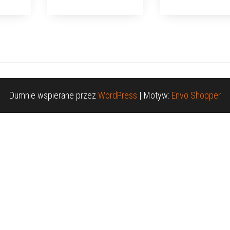
Dumnie wspierane przez
WordPress
|
Motyw:
Envo Shopper