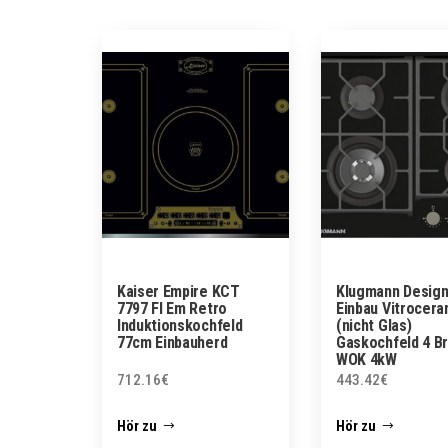
Kaiser Empire KCT
Klugmann Desig
7797 FI Em Retro
Einbau Vitrocera
Induktionskochfeld
(nicht Glas)
77cm Einbauherd
Gaskochfeld 4 Br
WOK 4kW
712.16
€
443.42
€
Hör zu
Hör zu