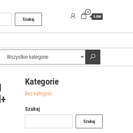
0
0.00€
Szukaj
Kategorie
H
Bez kategorii
d+
Szukaj
Szukaj