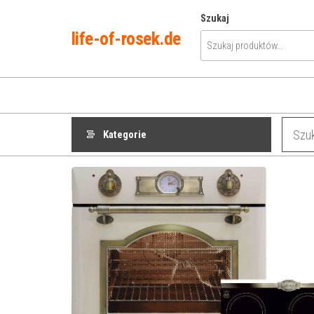
Przejdź
Szukaj
do
life-of-rosek.de
treści
Kategorie