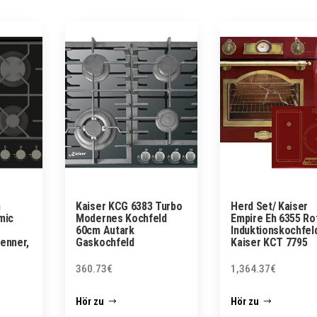
n
Kaiser KCG 6383 Turbo
Herd Set/ Kaiser
mic
Modernes Kochfeld
Empire Eh 6355 Ro
60cm Autark
Induktionskochfel
enner,
Gaskochfeld
Kaiser KCT 7795
360.73
€
1,364.37
€
Hör zu
Hör zu