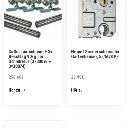
3x 3m Laufschiene + 3x
Nemef Sonderschloss für
Beschlag 90kg Tor
Gartenhäuser, 55/50/8 PZ
Schiebetür (3×30078 +
3×30074)
258.66
€
28.95
€
Hör zu
Hör zu