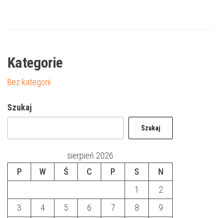
Kategorie
Bez kategorii
Szukaj
Szukaj
sierpień 2026
P
W
Ś
C
P
S
N
1
2
3
4
5
6
7
8
9