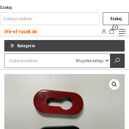
Przejdź
Szukaj
do
Szukaj
treści
0
life-of-rosek.de
Menu
Kategorie